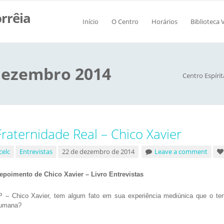
orrêia
Início
O Centro
Horários
Biblioteca V
dezembro 2014
Centro Espíri
Fraternidade Real – Chico Xavier
celc
Entrevistas
22 de dezembro de 2014
Leave a comment
epoimento de Chico Xavier – Livro Entrevistas
 – Chico Xavier, tem algum fato em sua experiência mediúnica que o ten
umana?