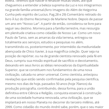
esfera. Teremos que nascer e renascer muitas vezes, até que
cheguemos a entender a beleza suprema da Luz e nos integrarmos
na grande família universal.(livro Imagens do Além de Heigorina
Cunha pelo espírito de Lucius. Pag.28 e 29) Comentário retirado do
livro À luz do Eterno Recomeço de Marlene Nobre. Depois de passar
um ano em “Nosso Lar”. A partir de então, considerou-se livre para
seguir seu destino. Morrera para a família terrestre, mas ressurgia
em plenitude criativa como cidadão de Nosso Lar. Como um novo
Paulo de Tarso, sem as amarras da vida terrena, entregou-se
totalmente aos serviços, estudos e pesquisas no além,
transmitindo-os, posteriormente, por intermédio da mediunidade
abençoada de Chico Xavier, à sua magnífica coleção. Quer seja na
posição de repórter, ou na de grande cientista renovado pela fé em
Deus, cumpriu sua missão espiritual de sacrifício e devotamento,
deixando em seus livros as idéias renovadoras da Espiritualidade
Superior, que se constituem nos fundamentos de uma nova
civilização, calcada no amor universal. Como cientista, antecipou
revelações que estão sendo confirmadas pela pesquisa cientifica,
mesmo nos dias de hoje, passados 50 anos (hoje 70anos) da
produção psicografia, contribuindo, dessa forma, para a união
definitiva entre Ciência e Religião, conquista essencial à construção
de uma sociedade humana renovada, uma civilização, que se
implantará em nosso Planeta no decorrer do terceiro milênio, até
2999. Como cidadão do mundo André sabe, porém, que o seu maior