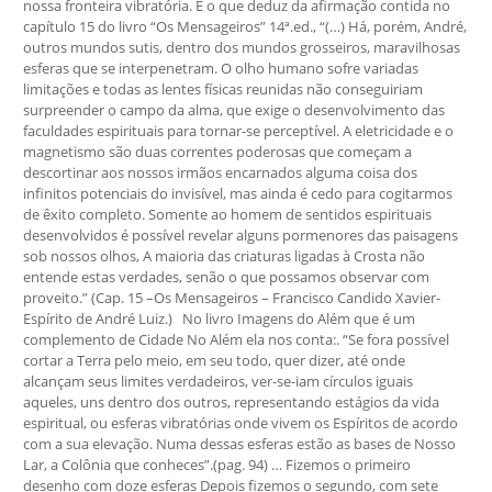
nossa fronteira vibratória. É o que deduz da afirmação contida no
capítulo 15 do livro “Os Mensageiros” 14ª.ed., “(…) Há, porém, André,
outros mundos sutis, dentro dos mundos grosseiros, maravilhosas
esferas que se interpenetram. O olho humano sofre variadas
limitações e todas as lentes físicas reunidas não conseguiriam
surpreender o campo da alma, que exige o desenvolvimento das
faculdades espirituais para tornar-se perceptível. A eletricidade e o
magnetismo são duas correntes poderosas que começam a
descortinar aos nossos irmãos encarnados alguma coisa dos
infinitos potenciais do invisível, mas ainda é cedo para cogitarmos
de êxito completo. Somente ao homem de sentidos espirituais
desenvolvidos é possível revelar alguns pormenores das paisagens
sob nossos olhos, A maioria das criaturas ligadas à Crosta não
entende estas verdades, senão o que possamos observar com
proveito.” (Cap. 15 –Os Mensageiros – Francisco Candido Xavier-
Espírito de André Luiz.) No livro Imagens do Além que é um
complemento de Cidade No Além ela nos conta:. “Se fora possível
cortar a Terra pelo meio, em seu todo, quer dizer, até onde
alcançam seus limites verdadeiros, ver-se-iam círculos iguais
aqueles, uns dentro dos outros, representando estágios da vida
espiritual, ou esferas vibratórias onde vivem os Espíritos de acordo
com a sua elevação. Numa dessas esferas estão as bases de Nosso
Lar, a Colônia que conheces”.(pag. 94) … Fizemos o primeiro
desenho com doze esferas Depois fizemos o segundo, com sete