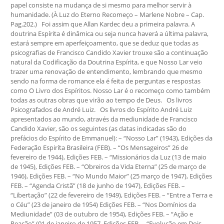
papel consiste na mudança de si mesmo para melhor servir à
humanidade. (À Luz do Eterno Recomeço – Marlene Nobre – Cap.
Pag.202.) Foi assim que Allan Kardec deu a primeira palavra. A
doutrina Espírita é dinâmica ou seja nunca haverá a última palavra,
estará sempre em aperfeiçoamento, que se deduz que todas as
psicografias de Francisco Candido Xavier trouxe são a continuação
natural da Codificação da Doutrina Espírita, e que Nosso Lar veio
trazer uma renovação de entendimento, lembrando que mesmo
sendo na forma de romance ela é feita de perguntas e respostas
como O Livro dos Espíritos. Nosso Lar é o recomeço como também
todas as outras obras que virão ao tempo de Deus. Os livros
Psicografados de André Luiz. Os livros do Espírito André Luiz
apresentados ao mundo, através da mediunidade de Francisco
Candido Xavier, são os seguintes (as datas indicadas são do
prefácios do Espírito de Emmanuel): – “Nosso Lar” (1943), Edições da
Federação Espiríta Brasileira (FEB). – “Os Mensageiros” 26 de
fevereiro de 1944), Edições FEB. – “Missionários da Luz (13 de maio
de 1945), Edições FEB. – “Obreiros da Vida Eterna” (25 de março de
1946), Edições FEB. – “No Mundo Maior” (25 março de 1947), Edições
FEB. – “Agenda Cristã” (18 de junho de 1947), Edições FEB. –
“Libertação” (22 de fevereiro de 1949), Edições FEB. – “Entre a Terra e
o Céu” (23 de janeiro de 1954) Edições FEB. – “Nos Domínios da
Mediunidade” (03 de outubro de 1954), Edições FEB. – “Ação e
Reação” (01 de janeiro de 1957, Edições FEB. – “Evolução em Dois