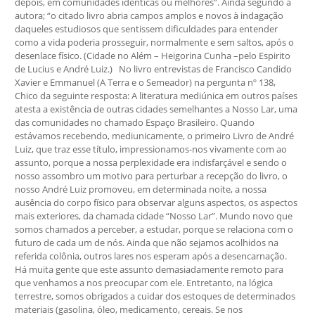
depois, em comunidades idênticas ou melhores”. Ainda segundo a
autora; “o citado livro abria campos amplos e novos à indagação
daqueles estudiosos que sentissem dificuldades para entender
como a vida poderia prosseguir, normalmente e sem saltos, após o
desenlace físico. (Cidade no Além – Heigorina Cunha –pelo Espirito
de Lucius e André Luiz.) No livro entrevistas de Francisco Candido
Xavier e Emmanuel (A Terra e o Semeador) na pergunta nº 138,
Chico da seguinte resposta: A literatura mediúnica em outros países
atesta a existência de outras cidades semelhantes a Nosso Lar, uma
das comunidades no chamado Espaço Brasileiro. Quando
estávamos recebendo, mediunicamente, o primeiro Livro de André
Luiz, que traz esse título, impressionamos-nos vivamente com ao
assunto, porque a nossa perplexidade era indisfarçável e sendo o
nosso assombro um motivo para perturbar a recepção do livro, o
nosso André Luiz promoveu, em determinada noite, a nossa
ausência do corpo físico para observar alguns aspectos, os aspectos
mais exteriores, da chamada cidade “Nosso Lar”. Mundo novo que
somos chamados a perceber, a estudar, porque se relaciona com o
futuro de cada um de nós. Ainda que não sejamos acolhidos na
referida colônia, outros lares nos esperam após a desencarnação.
Há muita gente que este assunto demasiadamente remoto para
que venhamos a nos preocupar com ele. Entretanto, na lógica
terrestre, somos obrigados a cuidar dos estoques de determinados
materiais (gasolina, óleo, medicamento, cereais. Se nos