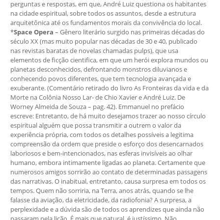
perguntas e respostas, em que, André Luiz questiona os habitantes
na cidade espiritual, sobre todos os assuntos, desde a estrutura
arquitetônica até os fundamentos morais da convivência do local.
*
Space Opera
– Gênero literário surgido nas primeiras décadas do século XX (mas muito popular nas décadas de 30 e 40, publicado nas revistas baratas de novelas chamadas pulps), que usa elementos de ficção cientifica, em que um herói explora mundos ou planetas desconhecidos, defrontando monstros diluvianos e conhecendo povos diferentes, que tem tecnologia avançada e exuberante. (Comentário retirado do livro As Fronteiras da vida e da Morte na Colônia Nosso Lar- de Chio Xavier e André Luiz. De Worney Almeida de Souza – pag. 42). Emmanuel no prefácio escreve: Entretanto, de há muito desejamos trazer ao nosso círculo espiritual alguém que possa transmitir a outrem o valor da experiência própria, com todos os detalhes possíveis a legitima compreensão da ordem que preside o esforço dos desencarnados laboriosos e bem-intencionados, nas esferas invisíveis ao olhar humano, embora intimamente ligadas ao planeta. Certamente que numerosos amigos sorrirão ao contato de determinadas passagens das narrativas. O inabitual, entretanto, causa surpresa em todos os tempos. Quem não sorriria, na Terra, anos atrás, quando se lhe falasse da aviação, da eletricidade, da radiofonia? A surpresa, a perplexidade e a dúvida são de todos os aprendizes que ainda não passaram pela lição. É mais que natural, é justíssimo. Não comentaríamos, desse modo, qualquer impressão alheia. Todo leitor precisa analisar o que lê. … O homem terrestre não é um deserdado. É filho de Deus, em trabalho construtivo, envergando a roupagem da carne; aluno de escola benemérita, onde precisa aprender a elevar-se. A luta é a sua oportunidade, a sua ferramenta, o seu livro. O intercâmbio com o invisível é um movimento sagrado, em função restauradora do Cristianismo puro; que ninguém, todavia, se descuide das necessidades próprias, no lugar que ocupa pela vontade do Senhor. André Luiz vem contar a você, leitor amigo, que a maior surpresa da morte carnal é a nos colocar face a face com a própria consciência, onde edificamos o céu, estacionamos no purgatório ou nos precipitamos no abismo infernal; vem lembrar que a Terra é a oficina sagrada, e que ninguém a menosprezará, sem conhecer o preço do terrível engano a que submeteu o próprio coração. Guarde a experiência dele no livro dalma. Ela diz bem alto que não basta à criatura apegar-se à existência humana, mas precisa saber aproveita-la dignamente; que os passos do cristão, em qualquer escola religiosa, devem dirigir-se verdadeiramente ao Cristo, e que, em nosso campo doutrinário precisamos, em verdade, do Espiritismo e do Espiritualismo, mas, muito mais, de Espiritualidade. -Emmanuel. (Prefácio pag. 1º e 11). Ainda no prefácio André Luiz relata: A vida não cessa. A vida é fonte eterna e a morte é o jogo escuro das ilusões. O grande rio tem seu trajeto, antes do mar imenso. Copiando-lhe a expressão, a alma percorre igualmente caminhos variados e etapas diversas, também recebe afluentes de conhecimentos, aqui e ali, avoluma-se em expressão e purifica-se em qualidade, antes de encontrar o Oceano Eterno da Sabedoria. Cerrar os olhos carnais constitui operação demasiadamente simples. Permutar a roupagem física não decide o problema fundamental da iluminação, como a troca de vestidos nada tem que ver com as soluções profundas do destino e do ser. Oh! Caminhos das almas, misteriosos caminhos do coração! É mister percorrer-vos, antes de tentar a suprema equação da Vida Eterna! É indispensável viver o vosso drama, conhecer-vos detalhe, no longo processo do aperfeiçoamento espiritual! … Seria extremamente infantil a crença de que o simples “baixar do pano” resolvesse transcendente questões do infinito. Uma existência é um ato. Um corpo – uma veste, Um século – um dia. Um serviço – uma experiência. Um triunfo – uma aquisição. Uma morte – um sopro renovador. Quantas existências, quantos corpos, quantos séculos, quantos serviços, quantos triunfos, quantas mortes necessitamos ainda? E o letrado em filosofia religiosa fala de deliberações finais e posições definitivas! Ai! Por toda a parte, os cultos em doutrina e os analfabetos do espírito! É preciso muito esforço do homem para ingressar na academia do Evangelho do Cristo, ingresso que se verifica, quase sempre, de estranha maneira – ele só, na companhia do Mestre, efetuando o curso difícil, recebendo lições sem cátedras visíveis e ouvindo vastas dissertações sem palavras articuladas. Muito longa, portanto, nossa jornada laboriosa. Nosso esforço pobre quer traduzir apenas uma idéia dessa verdade fundamental. Manifestamo-nos, junto a vós outros, no anonimato que obedece à caridade fraternal. A existência humana apresenta grande maioria de vasos frágeis, que não podem conter ainda toda a verdade. Aliás, não nos interessaria, agora, sendo a experiência profunda, com os seus valores coletivos. Não atormentaremos alguém com a idéia da eternidade. Que vasos se fortaleçam, em primeiro lugar. Forneceremos, somente, algumas ligeiras notícias ao espírito sequioso dos nossos irmãos na senda de realização espiritual, e que compreendem conosco que “O espírito sopra onde quer”. Que Jesus nos abençoe. André Luiz. (Nosso Lar Prefacio Pags. 13 a 15.) Mesmo sendo assistido por sua mãe e Clarêncio desde antes de sua morte física André Luiz fica no Umbral durante 8 anos, padecendo fome, frio, dores, perseguições e não aceitava ser chamado de suicida e só pode ser socorrido quando lembrou de Deus. “E, quando as energias me faltavam de todo, quando me senti absolutamente colado ao lodo da Terra, sem forças para reerguer-me, pedi ao Supremo Autor da Natureza me estendesse mãos paternais, em tão amargurosa emergência. Quanto tempo durou a rogativa? Quantas horas consagrei à suplicas, de mãos-postas, imitando a criança aflita? Apenas sei que a chuva das lagrimas me lavou o rosto; que todos os meus sentimentos se concentraram na prece dolorosa. Estaria, então, completamente esquecido? Não era, igualmente, filho de Deus, embora não cogitasse de conhecer-lhe a atividade sublime quando engolfado nas vaidades da experiência humana? Por que não me perdoaria o Eterno Pai, quando providenciava ninho às aves inconscientes e protegia, bondoso, a flor tenra dos campos agrestes? Ah! É preciso haver sofrido muito, para entender todas as misteriosas belezas da oração; é necessário haver conhecido o remorso, a humilhação, a extrema desventura, para tomar com eficácia o sublime elixir de esperança. Foi nesse instante que as neblinas espessas se dissiparam e alguém surgiu, emissário dos Céus. Um velhinho simpático me sorriu paternalmente. Inclinou-se, fixou nos meus os grandes olhos lúcidos, e falou: – Coragem, meu filho! O Senhor não te desampara. – Quem sois, generoso emissário de Deus? Chama-me Clarêncio, sou apenas teu irmão. Transportado à maneira de ferido comum, prestava atenção em tudo que via. (cap..2 pag.23 a 25) Clarêncio, que se apoiava num cajado de substancia luminosa, deteve-se a frente de grande porta encravada em altos muros, cobertos de trepadeiras floridas e graciosas. Tateando um ponto da muralha, fez-se longa abertura, através da qual penetramos, silenciosos. (Cap.12) (E assim André foi socorrido). Depois de tomar um caldo revigorante e embora ainda muito fraco conseguiu com a ajuda de um enfermeiro a assistir a oração coletiva que é feita em todos os crepúsculos. Numa tela viu a figura do Governador e mais 72 ministros e um deles era Clarêncio o mesmo que o socorrera no umbral. Cantavam um harmonioso hino, repleto de indefinível beleza. Onde uma imagem simbólica formada pelas vibrações mentais dos habitantes da colônia desenhou-se ao longe, em plano elevado, um coração maravilhosamente azul, com estrias douradas. A origem da cidade de Nosso Lar é antiga fundação de portugueses distintos, desencarnados no Brasil, no século XVI. A princípio, enorme e exaustiva foi a luta, segundo consta em nossos arquivos no Ministério do Esclarecimento. Há substancias ásperas nas zonas invisíveis à Terra, tal como nas regiões que se caracterizam pela matéria grosseira. Aqui também existem enormes extensões de potencial inferior, como há, no planeta, grandes tratos de natureza rude e incivilizada. Os trabalhos primordiais foram desanimadores, mesmo para os espíritos fortes. Onde se congregam hoje vibrações delicadas e nobres, edifícios de fino lavor, misturavam-se as notas primitivas dos silvícolas do país e as construções infantis de suas mentes rudimentares. Os fundadores não desanimaram, porém. Prosseguiram na obra, copiando o esforço dos europeus que chegavam à Esfera material, apenas com a diferença que, por lá, se empregava a violência, a guerra, a escravidão, e, aqui, o serviço perseverante, a solidariedade fraterna, o amor espiritual. (Livro Nosso Lar cap.8 pag.52) Na formação do Nosso Lar, outra cidade espiritual é citada: ”os missionários da criação de Nosso Lar visitaram os serviços de “Alvorada Nova”, uma das colônias espirituais mais importantes que nos circunvizinham e ali encontram a divisão por departamentos. Adotaram o processo, mas substituíram a palavra departamento por Ministério, com exceção dos serviços regeneradores, que, somente com o Governador atual, conseguiram elevação. (Nosso Lar – cap. 11- pag.65). – Estamos no local do Ministério do Auxílio. Tudo o que vemos, edifícios, casas residenciais, representa instituições e abrigos adequados à tarefa de nossa jurisdição. Orientadores, operários e outros serviçais da missão residem aqui. Nessa zona, atende-se a doentes, ouvem-se rogativas, selecionam preces, preparam-se reencarnações terrenas, organizam-se turmas de socorro aos habitantes do Umbral, ou aos que choram na Terra, estudam se soluções para todos os processos que se prendem ao sofrimento. E continuou. A cidade espiritual é administrada por um Governador geral e por Ministérios com funções determinadas: “Não tem visto, nos atos da prece nosso Governador Espiritual cercado de setenta e dois colaboradores? Pois são os Ministros de Nosso Lar. A colônia, que é essencialmente de trabalho e re