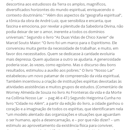
descortina aos estudiosos da Terra os amplos, magníficos,
diversificados horizontes do mundo espiritual, enriquecendo o
contexto doutrinário.” “Além dos aspectos da “geografia espiritual”,
a tônica da obra de André Luiz, que sensibiliza e encanta, que
fascina e emociona, por revelar a plenitude da Sabedoria Divina, não
podia deixar de ser o amor, inerente a todos os domínios
universais.” Segundo o livro “As Duas Vidas de Chico Xavier” de
Marcel Souto Maior: “O livro foi um marco para o Espiritismo. Ele
convenceu muita gente da necessidade de trabalhar, e muito, em
favor dos necessitados. Quem se dedicasse à caridade evoluiria
mais depressa. Quem ajudasse a outro se ajudaria. A generosidade
poderia soar, às vezes, como egoísmo. Mas o discurso deu bons
resultados, estimulou a auxílio aos pobres.” O livro “Nosso Lar”
estabeleceu um novo patamar de compreensão da vida espiritual,
Também incentivou a criação de instituições espíritas devotadas às
atividades assistências e muitos grupos de estudos. (Comentário de
Worney Almeida de Souza no livro As Fronteiras da vida e da Morte
na Colônia Nosso Lar – pag 46 e 47.) Segundo Heigorina Cunha no
livro “Cidade no Além”, a partir da edição do livro, a cidade ganhou o
coração e a imaginação de todos os espíritas, que identificaram nela
“um modelo alentado das organizações e situações que aguardam
o ser humano, após a desencarnação, e – por que não dizer? – um
estimulo ao aproveitamento da existência física para conviver,