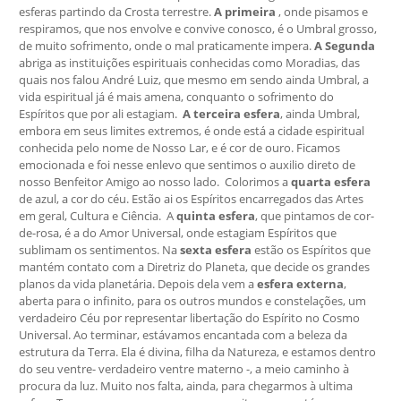
esferas partindo da Crosta terrestre.
A primeira
, onde pisamos e
respiramos, que nos envolve e convive conosco, é o Umbral grosso,
de muito sofrimento, onde o mal praticamente impera.
A Segunda
abriga as instituições espirituais conhecidas como Moradias, das
quais nos falou André Luiz, que mesmo em sendo ainda Umbral, a
vida espiritual já é mais amena, conquanto o sofrimento do
Espíritos que por ali estagiam.
A terceira esfera
, ainda Umbral,
embora em seus limites extremos, é onde está a cidade espiritual
conhecida pelo nome de Nosso Lar, e é cor de ouro. Ficamos
emocionada e foi nesse enlevo que sentimos o auxilio direto de
nosso Benfeitor Amigo ao nosso lado. Colorimos a
quarta esfera
de azul, a cor do céu. Estão ai os Espíritos encarregados das Artes
em geral, Cultura e Ciência. A
quinta esfera
, que pintamos de cor-
de-rosa, é a do Amor Universal, onde estagiam Espíritos que
sublimam os sentimentos. Na
sexta esfera
estão os Espíritos que
mantém contato com a Diretriz do Planeta, que decide os grandes
planos da vida planetária. Depois dela vem a
esfera externa
,
aberta para o infinito, para os outros mundos e constelações, um
verdadeiro Céu por representar libertação do Espírito no Cosmo
Universal. Ao terminar, estávamos encantada com a beleza da
estrutura da Terra. Ela é divina, filha da Natureza, e estamos dentro
do seu ventre- verdadeiro ventre materno -, a meio caminho à
procura da luz. Muito nos falta, ainda, para chegarmos à ultima