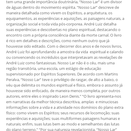
tem uma grande importância doutrinária, “Nosso Lar” é um divisor
de águas dentro do movimento espírita. “Nosso Lar” descreve de
maneira detalhada como vivem os Espíritos, a arquitetura, os
equipamentos, as experiências e aquisições, as paisagens naturais, a
organização social e toda vida pós-corporea. André Luiz detalha
suas experiências e descobertas no plano espiritual, destacando o
encontro com a própria consciência diante da morte carnal. O livro
é rico em detalhes e descrições, como nenhum outro que já
houvesse sido editado. Com o decorrer dos anos e de novos livros,
André Luiz foi aprofundando a amostra da vida espiritual e calando
ou convencendo os incrédulos que interpretavam as revelações de
André Luiz como fantasiosas. Nosso Lar não é o céu, mais uma
região transitória, uma escola, um estágio de educação
supervisionado por Espíritos Superiores. De acordo com Martins
Peralva, “Nosso Lar” teve o privilégio de rasgar, de alto a baixo, o
véu que delimita os mundos espiritual e físico, embora o assunto já
houvesse sido enfocado, de maneira menos completa, por outros
autores, entre eles o inspirado Leon Denis.” “O livro apresenta-nos
em narrativas da melhor técnica descritiva, amplas e minuciosas
informações sobre a vida e a atividade nos domínios do plano extra
físico: como vivem os Espíritos; seus recursos de locomoção; suas
experiências e aquisições; suas multiformes paisagens humanas e
naturais; enfim, suas lutas bem ao modo e semelhantes das lutas
do plano terreno.” “Por sua natureza revelacionista, “Nosso Lar”