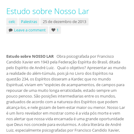
Estudo sobre Nosso Lar
celc
Palestras
25 de dezembro de 2013
Leave a comment
1
Estudo sobre NOSSO LAR
Obra psicografada por Francisco
Candido Xavier em 1943 pela Federação Espírita do Brasil, ditada
pelo Espírito de André Luiz. Qual o objetivo? Apresentar ao mundo
a realidade do além-túmulo, pois já no Livro dos Espíritos na
questão 234, os Espíritos disseram a Kardec que no mundo
Espiritual, viviam em “espécies de acampamentos, de campos para
repousar de uma muito longa erraticidade, estado sempre um
pouco penoso. São posições intermediarias entre os mundos,
graduados de acordo com a natureza dos Espíritos que podem
alcança-los, e nele gozam de bem-estar maior ou menor. Nosso Lar
é um livro revelador em mostrar como é a vida pós morte e vem
nos alertar que nossa vida encarnada é uma grande oportunidade
que Deus nos concede para evoluirmos. A obra literária de André
Luiz, especialmente psicografadas por Francisco Candido Xavier,