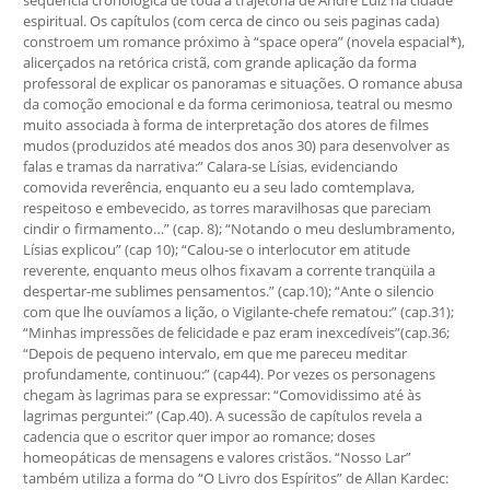
seqüência cronológica de toda a trajetória de André Luiz na cidade
espiritual. Os capítulos (com cerca de cinco ou seis paginas cada)
constroem um romance próximo à “space opera” (novela espacial*),
alicerçados na retórica cristã, com grande aplicação da forma
professoral de explicar os panoramas e situações. O romance abusa
da comoção emocional e da forma cerimoniosa, teatral ou mesmo
muito associada à forma de interpretação dos atores de filmes
mudos (produzidos até meados dos anos 30) para desenvolver as
falas e tramas da narrativa:” Calara-se Lísias, evidenciando
comovida reverência, enquanto eu a seu lado comtemplava,
respeitoso e embevecido, as torres maravilhosas que pareciam
cindir o firmamento…” (cap. 8); “Notando o meu deslumbramento,
Lísias explicou” (cap 10); “Calou-se o interlocutor em atitude
reverente, enquanto meus olhos fixavam a corrente tranqüila a
despertar-me sublimes pensamentos.” (cap.10); “Ante o silencio
com que lhe ouvíamos a lição, o Vigilante-chefe rematou:” (cap.31);
“Minhas impressões de felicidade e paz eram inexcedíveis”(cap.36;
“Depois de pequeno intervalo, em que me pareceu meditar
profundamente, continuou:” (cap44). Por vezes os personagens
chegam às lagrimas para se expressar: “Comovidissimo até às
lagrimas perguntei:” (Cap.40). A sucessão de capítulos revela a
cadencia que o escritor quer impor ao romance; doses
homeopáticas de mensagens e valores cristãos. “Nosso Lar”
também utiliza a forma do “O Livro dos Espíritos” de Allan Kardec: