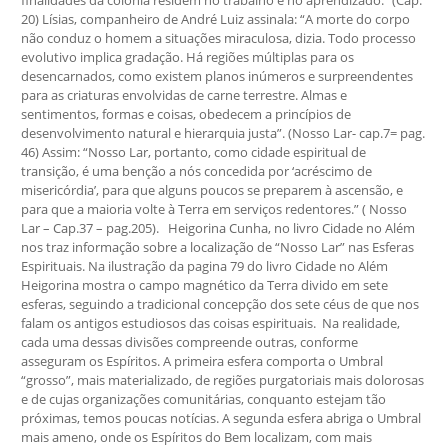
finalidades da colônia residem no trabalho e no aprendizado.” (Cap.
20) Lísias, companheiro de André Luiz assinala: “A morte do corpo
não conduz o homem a situações miraculosa, dizia. Todo processo
evolutivo implica gradação. Há regiões múltiplas para os
desencarnados, como existem planos inúmeros e surpreendentes
para as criaturas envolvidas de carne terrestre. Almas e
sentimentos, formas e coisas, obedecem a princípios de
desenvolvimento natural e hierarquia justa”. (Nosso Lar- cap.7= pag.
46) Assim: “Nosso Lar, portanto, como cidade espiritual de
transição, é uma benção a nós concedida por ‘acréscimo de
misericórdia’, para que alguns poucos se preparem à ascensão, e
para que a maioria volte à Terra em serviços redentores.” ( Nosso
Lar – Cap.37 – pag.205). Heigorina Cunha, no livro Cidade no Além
nos traz informação sobre a localização de “Nosso Lar” nas Esferas
Espirituais. Na ilustração da pagina 79 do livro Cidade no Além
Heigorina mostra o campo magnético da Terra divido em sete
esferas, seguindo a tradicional concepção dos sete céus de que nos
falam os antigos estudiosos das coisas espirituais. Na realidade,
cada uma dessas divisões compreende outras, conforme
asseguram os Espíritos. A primeira esfera comporta o Umbral
“grosso”, mais materializado, de regiões purgatoriais mais dolorosas
e de cujas organizações comunitárias, conquanto estejam tão
próximas, temos poucas notícias. A segunda esfera abriga o Umbral
mais ameno, onde os Espíritos do Bem localizam, com mais