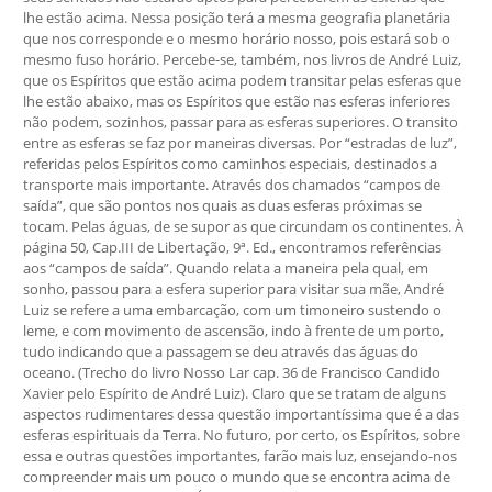
lhe estão acima. Nessa posição terá a mesma geografia planetária
que nos corresponde e o mesmo horário nosso, pois estará sob o
mesmo fuso horário. Percebe-se, também, nos livros de André Luiz,
que os Espíritos que estão acima podem transitar pelas esferas que
lhe estão abaixo, mas os Espíritos que estão nas esferas inferiores
não podem, sozinhos, passar para as esferas superiores. O transito
entre as esferas se faz por maneiras diversas. Por “estradas de luz”,
referidas pelos Espíritos como caminhos especiais, destinados a
transporte mais importante. Através dos chamados “campos de
saída”, que são pontos nos quais as duas esferas próximas se
tocam. Pelas águas, de se supor as que circundam os continentes. À
página 50, Cap.III de Libertação, 9ª. Ed., encontramos referências
aos “campos de saída”. Quando relata a maneira pela qual, em
sonho, passou para a esfera superior para visitar sua mãe, André
Luiz se refere a uma embarcação, com um timoneiro sustendo o
leme, e com movimento de ascensão, indo à frente de um porto,
tudo indicando que a passagem se deu através das águas do
oceano. (Trecho do livro Nosso Lar cap. 36 de Francisco Candido
Xavier pelo Espírito de André Luiz). Claro que se tratam de alguns
aspectos rudimentares dessa questão importantíssima que é a das
esferas espirituais da Terra. No futuro, por certo, os Espíritos, sobre
essa e outras questões importantes, farão mais luz, ensejando-nos
compreender mais um pouco o mundo que se encontra acima de