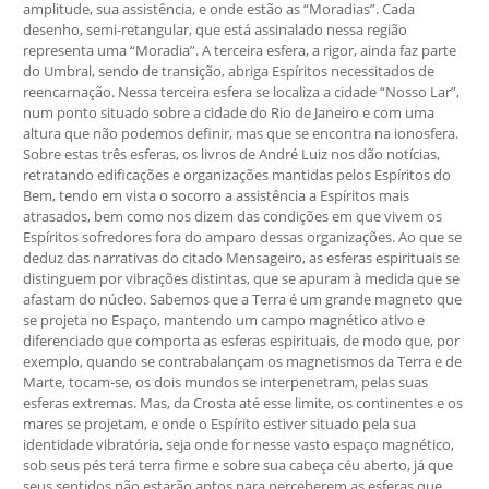
amplitude, sua assistência, e onde estão as “Moradias”. Cada
desenho, semi-retangular, que está assinalado nessa região
representa uma “Moradia”. A terceira esfera, a rigor, ainda faz parte
do Umbral, sendo de transição, abriga Espíritos necessitados de
reencarnação. Nessa terceira esfera se localiza a cidade “Nosso Lar”,
num ponto situado sobre a cidade do Rio de Janeiro e com uma
altura que não podemos definir, mas que se encontra na ionosfera.
Sobre estas três esferas, os livros de André Luiz nos dão notícias,
retratando edificações e organizações mantidas pelos Espíritos do
Bem, tendo em vista o socorro a assistência a Espíritos mais
atrasados, bem como nos dizem das condições em que vivem os
Espíritos sofredores fora do amparo dessas organizações. Ao que se
deduz das narrativas do citado Mensageiro, as esferas espirituais se
distinguem por vibrações distintas, que se apuram à medida que se
afastam do núcleo. Sabemos que a Terra é um grande magneto que
se projeta no Espaço, mantendo um campo magnético ativo e
diferenciado que comporta as esferas espirituais, de modo que, por
exemplo, quando se contrabalançam os magnetismos da Terra e de
Marte, tocam-se, os dois mundos se interpenetram, pelas suas
esferas extremas. Mas, da Crosta até esse limite, os continentes e os
mares se projetam, e onde o Espírito estiver situado pela sua
identidade vibratória, seja onde for nesse vasto espaço magnético,
sob seus pés terá terra firme e sobre sua cabeça céu aberto, já que
seus sentidos não estarão aptos para perceberem as esferas que