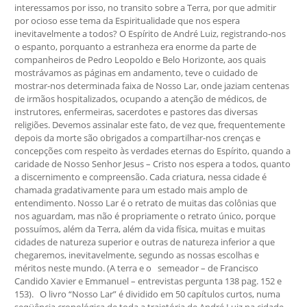
interessamos por isso, no transito sobre a Terra, por que admitir
por ocioso esse tema da Espiritualidade que nos espera
inevitavelmente a todos? O Espírito de André Luiz, registrando-nos
o espanto, porquanto a estranheza era enorme da parte de
companheiros de Pedro Leopoldo e Belo Horizonte, aos quais
mostrávamos as páginas em andamento, teve o cuidado de
mostrar-nos determinada faixa de Nosso Lar, onde jaziam centenas
de irmãos hospitalizados, ocupando a atenção de médicos, de
instrutores, enfermeiras, sacerdotes e pastores das diversas
religiões. Devemos assinalar este fato, de vez que, frequentemente
depois da morte são obrigados a compartilhar-nos crenças e
concepções com respeito às verdades eternas do Espírito, quando a
caridade de Nosso Senhor Jesus – Cristo nos espera a todos, quanto
a discernimento e compreensão. Cada criatura, nessa cidade é
chamada gradativamente para um estado mais amplo de
entendimento. Nosso Lar é o retrato de muitas das colônias que
nos aguardam, mas não é propriamente o retrato único, porque
possuímos, além da Terra, além da vida física, muitas e muitas
cidades de natureza superior e outras de natureza inferior a que
chegaremos, inevitavelmente, segundo as nossas escolhas e
méritos neste mundo. (A terra e o semeador – de Francisco
Candido Xavier e Emmanuel – entrevistas pergunta 138 pag. 152 e
153). O livro “Nosso Lar” é dividido em 50 capítulos curtos, numa