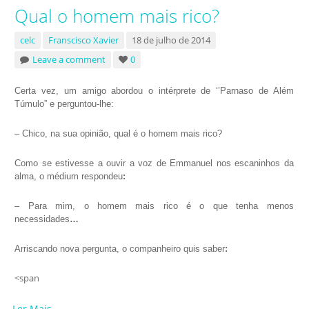
Qual o homem mais rico?
celc
Franscisco Xavier
18 de julho de 2014
Leave a comment
0
Certa vez, um amigo abordou o intérprete de ‘’Parnaso de Além
Túmulo” e perguntou-lhe:
– Chico, na sua opinião, qual é o homem mais rico?
Como se estivesse a ouvir a voz de Emmanuel nos escaninhos da
alma, o médium respondeu
:
– Para mim, o homem mais rico é o que tenha menos
necessidades
…
Arriscando nova pergunta, o companheiro quis saber
:
<span
Ler Mais