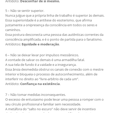
Antídoto:
Desconfiar de si mesmo.
5 – Não se sentir superior.
Nunca julgue que a própria linha de trabalho é superior às demais.
Essa superioridade é a antítese do esoterismo, que afirma
justamente a onipresença da consciência em todos os seres e
caminhos.
Essa postura desconecta uma pessoa das autênticas correntes da
consciência amplificada, e é o ponto de partida para o fanatismo.
Antídotos:
Equidade e moderação
.
6 – Não se deixar levar por impulsos messiânicos.
A vontade de salvar os demais é uma armadilha fatal.
A sua tela de fundo é a vaidade e a insegurança.
Essa ânsia desmedida obstrui os canais de conexão com o mestre
interior e bloqueia o processo de autoconhecimento, além de
interferir no direito ao “livre-arbítrio de cada um”.
Antídoto:
Confiança na existência
.
7 – Não tomar medidas inconsequentes.
O excesso de entusiasmo pode levar uma pessoa a romper com o
seu círculo profissional e familiar sem necessidade.
A metáfora do “salto no escuro” não deve servir de incentivo