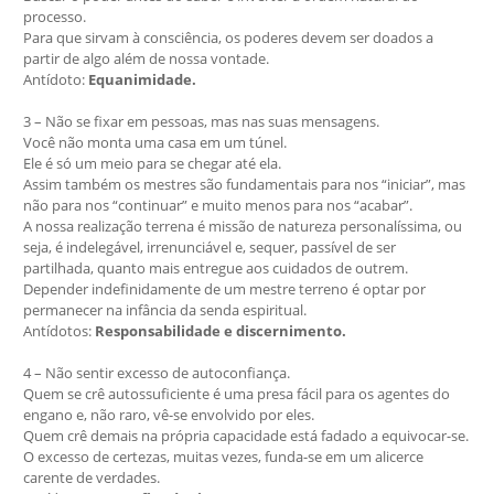
processo.
Para que sirvam à consciência, os poderes devem ser doados a
partir de algo além de nossa vontade.
Antídoto:
Equanimidade.
3 – Não se fixar em pessoas, mas nas suas mensagens.
Você não monta uma casa em um túnel.
Ele é só um meio para se chegar até ela.
Assim também os mestres são fundamentais para nos “iniciar”, mas
não para nos “continuar” e muito menos para nos “acabar”.
A nossa realização terrena é missão de natureza personalíssima, ou
seja, é indelegável, irrenunciável e, sequer, passível de ser
partilhada, quanto mais entregue aos cuidados de outrem.
Depender indefinidamente de um mestre terreno é optar por
permanecer na infância da senda espiritual.
Antídotos:
Responsabilidade e discernimento.
4 – Não sentir excesso de autoconfiança.
Quem se crê autossuficiente é uma presa fácil para os agentes do
engano e, não raro, vê-se envolvido por eles.
Quem crê demais na própria capacidade está fadado a equivocar-se.
O excesso de certezas, muitas vezes, funda-se em um alicerce
carente de verdades.