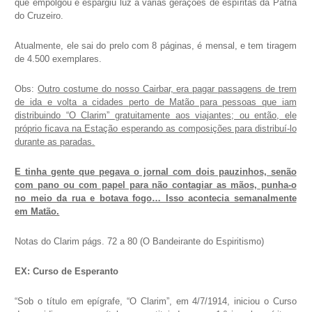
que empolgou e espargiu luz a várias gerações de espíritas da Pátria
do Cruzeiro.
Atualmente, ele sai do prelo com 8 páginas, é mensal, e tem tiragem
de 4.500 exemplares.
Obs:
Outro costume do nosso Cairbar, era pagar passagens de trem
de ida e volta a cidades perto de Matão para pessoas que iam
distribuindo “O Clarim” gratuitamente aos viajantes; ou então, ele
próprio ficava na Estação esperando as composições para distribuí-lo
durante as paradas.
E tinha gente que pegava o jornal com dois pauzinhos, senão
com pano ou com papel para não contagiar as mãos, punha-o
no meio da rua e botava fogo… Isso acontecia semanalmente
em Matão.
Notas do Clarim págs. 72 a 80 (O Bandeirante do Espiritismo)
EX: Curso de Esperanto
“Sob o título em epígrafe, “O Clarim”, em 4/7/1914, iniciou o Curso