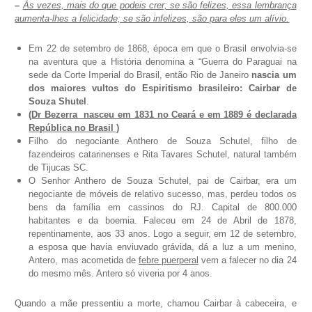
–
Às vezes, mais do que podeis crer; se são felizes, essa lembrança
aumenta-lhes a felicidade; se são infelizes, são para eles um alívio.
Em 22 de setembro de 1868, época em que o Brasil envolvia-se
na aventura que a História denomina a “Guerra do Paraguai na
sede da Corte Imperial do Brasil, então Rio de Janeiro
nascia
um
dos maiores vultos do Espiritismo brasileiro: Cairbar de
Souza Shutel
.
(
Dr Bezerra nasceu em 1831 no Ceará e em 1889 é declarada
República no Brasil )
Filho do negociante Anthero de Souza Schutel, filho de
fazendeiros catarinenses e Rita Tavares Schutel, natural também
de Tijucas SC.
O Senhor Anthero de Souza Schutel, pai de Cairbar, era um
negociante de móveis de relativo sucesso, mas, perdeu todos os
bens da família em cassinos do RJ. Capital de 800.000
habitantes e da boemia. Faleceu em 24 de Abril de 1878,
repentinamente, aos 33 anos. Logo a seguir, em 12 de setembro,
a esposa que havia enviuvado grávida, dá a luz a um menino,
Antero, mas acometida de
febre puerperal
vem a falecer no dia 24
do mesmo mês. Antero só viveria por 4 anos.
Quando a mãe pressentiu a morte, chamou Cairbar à cabeceira, e