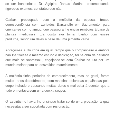
se ser hanseníase. Dr. Agripino Dantas Martins, encomendando
rigorosos exames, constatou que não.
Cairbar, preocupado com a moléstia da esposa, trocou
correspondência com Eurípides Barsanulfo em Sacramento, para
orientar-se com o amigo, que passou a lhe enviar remédios à base de
plantas medicinais. Ela costumava tomar banho com esses
produtos, sendo um deles à base de uma pimenta verde.
Abraçou-se à Doutrina em igual tempo que o companheiro e embora
não lhe tivesse o mesmo estudo e dedicação, foi na obra de caridade
que mais se sobressaiu, engajando-se com Cairbar na luta por um
mundo melhor para os desvalidos materialmente.
A moléstia tinha períodos de esmorecimento, mas no geral, foram
muitos anos de sofrimento, com manchas dolorosas espalhadas pelo
corpo inchado e causando muitas dores e mal-estar à doente, que a
tudo enfrentava sem uma queixa sequer.
O Espiritismo havia lhe ensinado tratar-se de uma provação, à qual
necessitava ser suportada com resignação.