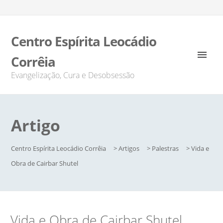
Centro Espírita Leocádio
Corrêia
Evangelização, Cura e Desobsessão
Artigo
Centro Espírita Leocádio Corrêia
>
Artigos
>
Palestras
>
Vida e
Obra de Cairbar Shutel
Vida e Obra de Cairbar Shutel