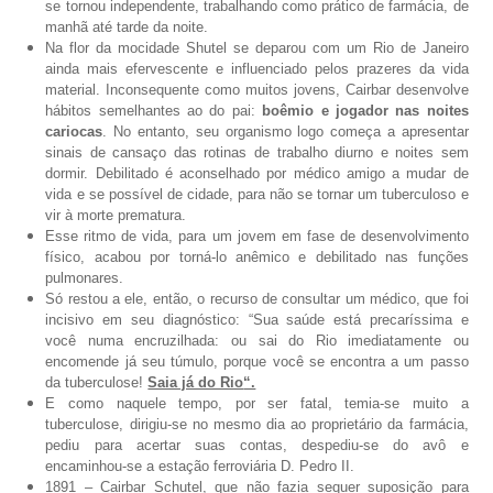
se tornou independente, trabalhando como prático de farmácia, de
manhã até tarde da noite.
Na flor da mocidade Shutel se deparou com um Rio de Janeiro
ainda mais efervescente e influenciado pelos prazeres da vida
material. Inconsequente como muitos jovens, Cairbar desenvolve
hábitos semelhantes ao do pai:
boêmio e jogador nas noites
cariocas
. No entanto, seu organismo logo começa a apresentar
sinais de cansaço das rotinas de trabalho diurno e noites sem
dormir. Debilitado é aconselhado por médico amigo a mudar de
vida e se possível de cidade, para não se tornar um tuberculoso e
vir à morte prematura.
Esse ritmo de vida, para um jovem em fase de desenvolvimento
físico, acabou por torná-lo anêmico e debilitado nas funções
pulmonares.
Só restou a ele, então, o recurso de consultar um médico, que foi
incisivo em seu diagnóstico: “Sua saúde está precaríssima e
você numa encruzilhada: ou sai do Rio imediatamente ou
encomende já seu túmulo, porque você se encontra a um passo
da tuberculose!
Saia já do Rio
“.
E como naquele tempo, por ser fatal, temia-se muito a
tuberculose, dirigiu-se no mesmo dia ao proprietário da farmácia,
pediu para acertar suas contas, despediu-se do avô e
encaminhou-se a estação ferroviária D. Pedro II.
1891 – Cairbar Schutel, que não fazia sequer suposição para