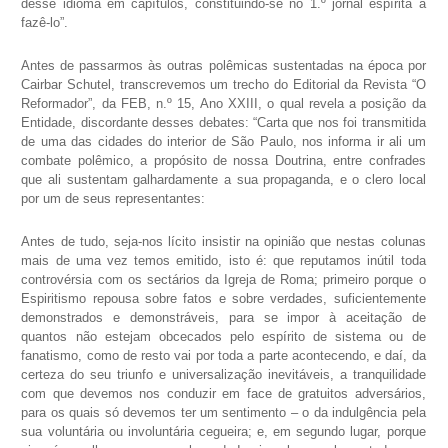
desse idioma em capítulos, constituindo-se no 1.º jornal espírita a
fazê-lo”.
Antes de passarmos às outras polêmicas sustentadas na época por
Cairbar Schutel, transcrevemos um trecho do Editorial da Revista “O
Reformador”, da FEB, n.º 15, Ano XXIII, o qual revela a posição da
Entidade, discordante desses debates: “Carta que nos foi transmitida
de uma das cidades do interior de São Paulo, nos informa ir ali um
combate polêmico, a propósito de nossa Doutrina, entre confrades
que ali sustentam galhardamente a sua propaganda, e o clero local
por um de seus representantes:
Antes de tudo, seja-nos lícito insistir na opinião que nestas colunas
mais de uma vez temos emitido, isto é: que reputamos inútil toda
controvérsia com os sectários da Igreja de Roma; primeiro porque o
Espiritismo repousa sobre fatos e sobre verdades, suficientemente
demonstrados e demonstráveis, para se impor à aceitação de
quantos não estejam obcecados pelo espírito de sistema ou de
fanatismo, como de resto vai por toda a parte acontecendo, e daí, da
certeza do seu triunfo e universalização inevitáveis, a tranquilidade
com que devemos nos conduzir em face de gratuitos adversários,
para os quais só devemos ter um sentimento – o da indulgência pela
sua voluntária ou involuntária cegueira; e, em segundo lugar, porque