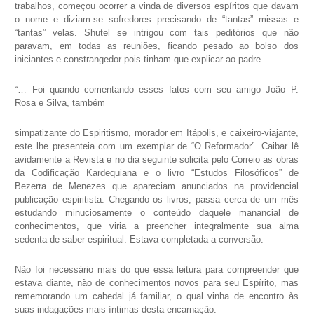
trabalhos, começou ocorrer a vinda de diversos espíritos que davam
o nome e diziam-se sofredores precisando de “tantas” missas e
“tantas” velas. Shutel se intrigou com tais peditórios que não
paravam, em todas as reuniões, ficando pesado ao bolso dos
iniciantes e constrangedor pois tinham que explicar ao padre.
“… Foi quando comentando esses fatos com seu amigo João P.
Rosa e Silva, também
simpatizante do Espiritismo, morador em Itápolis, e caixeiro-viajante,
este lhe presenteia com um exemplar de “O Reformador”. Caibar lê
avidamente a Revista e no dia seguinte solicita pelo Correio as obras
da Codificação Kardequiana e o livro “Estudos Filosóficos” de
Bezerra de Menezes que apareciam anunciados na providencial
publicação espiritista. Chegando os livros, passa cerca de um mês
estudando minuciosamente o conteúdo daquele manancial de
conhecimentos, que viria a preencher integralmente sua alma
sedenta de saber espiritual. Estava completada a conversão.
Não foi necessário mais do que essa leitura para compreender que
estava diante, não de conhecimentos novos para seu Espírito, mas
rememorando um cabedal já familiar, o qual vinha de encontro às
suas indagações mais íntimas desta encarnação.