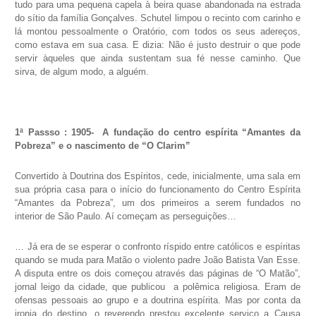
tudo para uma pequena capela à beira quase abandonada na estrada
do sítio da família Gonçalves. Schutel limpou o recinto com carinho e
lá montou pessoalmente o Oratório, com todos os seus adereços,
como estava em sua casa. E dizia: Não é justo destruir o que pode
servir àqueles que ainda sustentam sua fé nesse caminho. Que
sirva, de algum modo, a alguém.
1ª Passso : 1905- A fundação do centro espírita “Amantes da
Pobreza” e o nascimento de “O Clarim”
Convertido à Doutrina dos Espíritos, cede, inicialmente, uma sala em
sua própria casa para o início do funcionamento do Centro Espírita
“Amantes da Pobreza”, um dos primeiros a serem fundados no
interior de São Paulo. Aí começam as perseguições…
… Já era de se esperar o confronto ríspido entre católicos e espíritas
quando se muda para Matão o violento padre João Batista Van Esse.
A disputa entre os dois começou através das páginas de “O Matão”,
jornal leigo da cidade, que publicou a polêmica religiosa. Eram de
ofensas pessoais ao grupo e a doutrina espírita. Mas por conta da
ironia do destino, o reverendo prestou excelente serviço a Causa