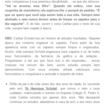
este compareceu à sua presença desalinhado…, ao que ela retrucou:
“Vai se arrumar, meu filho”. Quando ele voltou, com sua
roupinha de marinheiro; ela explicou-lhe o porquê do pedido: “É
que eu quero que você seja assim toda a sua vida. Sempre bem
alinhado e sem nunca dormir antes de limpar os sapatos para o
dia seguinte”.
E de fato, assim o seria Cairbar para o resto de sua
vida, sempre bem trajado à época.
OBS:
Cairbar Schutel era um homem de atitudes inusitadas. Naquela
época era costume engraxar os sapatos. Fazia parte da boa
aparência estar com os sapatos sempre limpos e engraxados.
Assim, toda semana Schutel engraxava seus sapatos e os de todos
seus funcionários, da farmácia, da gráfica e da redação…
Perguntaram a ele por que fazia isto e ele respondeu:… essas
criaturas me servem tão bem, assim estarão sempre bem
apresentáveis. Com essa simples atitude valorizava seus
funcionários e conquistava a amizade e respeito de todos.
Órfão de pai e de mãe antes dos dez anos de idade, foi socorrido
pelo avô,
Dr Henrique Schutel
, que tomou o neto a seus
cuidados, matriculando o menino no Imperial Colégio D. Pedro II,
onde Cairbar estudou por apenas dois anos. Não desejando
continuar os estudos, abandonou a casa do avô, e aos treze anos