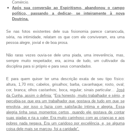
Comércio.
Após sua conversão ao Espiritismo, abandonou o campo
político, passando a dedicar- se inteiramente à nova
Doutrina.
Se nas fotos existentes dele sua fisionomia parece carrancuda,
séria, na intimidade, relatam os que com ele conviveram, era uma
pessoa alegre, jovial e de boa prosa.
Não raras vezes ouvia-se dele uma piada, uma irreverência, mas,
sempre muito respeitador, era, acima de tudo, um cultivador da
disciplina para si próprio e para seus comandados.
E para quem quiser ter uma descrição exata de seu tipo físico:
altura, 1,70 mts; cabelos, grisalhos; barba, cavanhaque; rosto, oval;
cor, branca; olhos castanhos; boca, regular; sinais particular…
José
da Cunha, assim o definia:
“
Era honesto, muito trabalhador e sério, e
percebia-se que era um trabalhador que gostava de tudo em que se
envolvia, por isso o fazia com satisfação íntima e alegria. Essa
alegria tinha seus momentos certos, quando ele gostava de contar
suas piadas e ria a valer. Era muito carinhoso com as crianças e aos
pobres nada negava. Era um caridoso por excelência, e, se alguma
coisa dele mais se marcou, foi a caridade”.