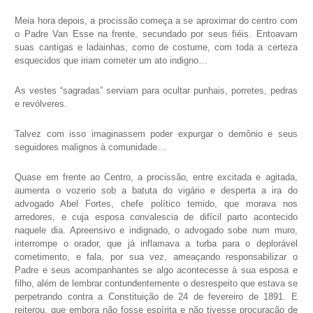
Meia hora depois, a procissão começa a se aproximar do centro com
o Padre Van Esse na frente, secundado por seus fiéis. Entoavam
suas cantigas e ladainhas, como de costume, com toda a certeza
esquecidos que iriam cometer um ato indigno…
As vestes “sagradas” serviam para ocultar punhais, porretes, pedras
e revólveres.
Talvez com isso imaginassem poder expurgar o demônio e seus
seguidores malignos à comunidade…
Quase em frente ao Centro, a procissão, entre excitada e agitada,
aumenta o vozerio sob a batuta do vigário e desperta a ira do
advogado Abel Fortes, chefe político temido, que morava nos
arredores, e cuja esposa convalescia de difícil parto acontecido
naquele dia. Apreensivo e indignado, o advogado sobe num muro,
interrompe o orador, que já inflamava a turba para o deplorável
cometimento, e fala, por sua vez, ameaçando responsabilizar o
Padre e seus acompanhantes se algo acontecesse à sua esposa e
filho, além de lembrar contundentemente o desrespeito que estava se
perpetrando contra a Constituição de 24 de fevereiro de 1891. E
reiterou, que embora não fosse espírita e não tivesse procuração de