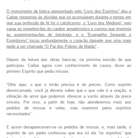
O monumento de lógica apresentado pelo “Livro dos Espíritos” deu a
Caibar respostas às dúvidas que se acumularam durante o tempo em
que sua profissão de fé foi o catolicismo; o “Livro dos Médiuns” veio
sanar as imperfeições do caráter amadorístico e curioso que imprimia
às experimentações de tiptologia; e o “Evangelho Segundo o
Espiritismo” tocou profundamente o coração daquele que viria mais
tarde a ser chamado “O Pai dos Pobres de Matão”
…
Depois da leitura das obras básicas, na próxima sessão de que
participou, Caibar agora com conhecimento de causa, disse ao
primeiro Espírito que pediu missas:
“Olhe aqui, o que o irmão precisa é de preces. Como espírito
desencarnado, você já deveria saber que o que vale é a oração, a
vibração de amor que podemos oferecer a vocês através da prece
sincera. Por isso, a partir de hoje, não atenderemos mais aos
pedidos de missas e velas, mas oraremos pelos espíritos
necessitados”.
E assim desapareceram-se os pedidos de missas, e, mais tarde, o
espírito de um padre confessou que era só ele “os espíritos” que