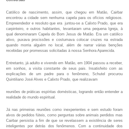
Católico de nascimento, assim, que chegou em Matão, Cairbar
encontrou a cidade sem nenhuma capela para os ofícios religiosos.
Empreendedor e resoluto que era juntou-se a Calixto Prado, que era
carpinteiro, e outros habitantes, levantaram uma pequena Igreja, à
qual denominaram Capela do Bom Jesus de Matão. Era um católico
ativo, puxava procissões e costumava colocar cruzes na estrada
quando morria alguém no local, além de narrar várias benções
recebidas por promessas solicitadas à nossa Senhora Aparecida.
Entretanto, já adulto e vivendo em Matão, em 1904 passou a receber,
em sonhos, a visita constante de seus pais. Insatisfeito com as
explicações de um padre para o fenômeno, Schutel procurou
Quintiliano José Alves e Calixto Prado, que realizavam
reuniões de práticas espíritas domésticas, logrando então entender a
realidade do mundo espiritual.
Já nas primeiras reuniões como inexperientes e sem estudo foram
alvos de pedidos fúteis, como perguntas sobre animais perdidos mas
Cairbar persistia a fim de que se revelassem a existência de seres
inteligentes por detrás dos fenômenos. Com a continuidade dos