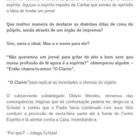
espírita. Aguçou o espírito inquieto de Cairbar que extraiu do episódio
a ideia de fundar um jornal:
Que melhor maneira de desfazer as diatribes ditas de cima do
púlpito, senão através de um órgão de imprensa?
Sim, seria o ideal. Mas e o nome para ele?
“Não queremos um jornal para gritar de alto e bom som que
nossa profissão de fé agora é a espírita?” obtemperou alguém –
“Então chama-lo-emos “O Clarim”.
“O Clarim”
para replicar as inverdades e ofensas do vigário.
O subserviente subdelegado Otávio Mendes, temeroso das
consequências trágicas que tal confrontação poderia ter, dirigiu-se a
Schutel e contou que o Padre havia combinado com seus fiéis
conduzir a procissão de sexta-feira santa até à frente do Centro
Espírita e lá atentar contra a Casa, incendiando-a.
“Por que?” – indaga Schutel.