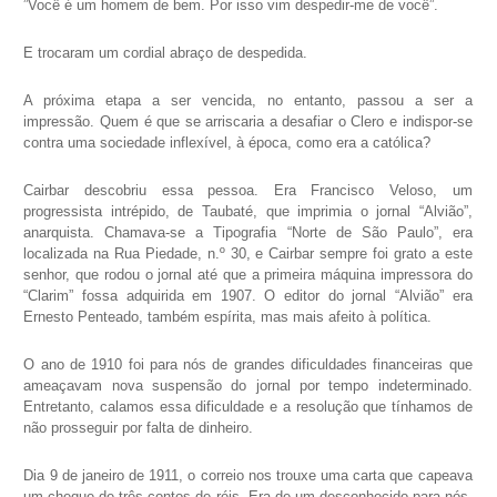
”Você é um homem de bem. Por isso vim despedir-me de você”.
E trocaram um cordial abraço de despedida.
A próxima etapa a ser vencida, no entanto, passou a ser a
impressão. Quem é que se arriscaria a desafiar o Clero e indispor-se
contra uma sociedade inflexível, à época, como era a católica?
Cairbar descobriu essa pessoa. Era Francisco Veloso, um
progressista intrépido, de Taubaté, que imprimia o jornal “Alvião”,
anarquista. Chamava-se a Tipografia “Norte de São Paulo”, era
localizada na Rua Piedade, n.º 30, e Cairbar sempre foi grato a este
senhor, que rodou o jornal até que a primeira máquina impressora do
“Clarim” fossa adquirida em 1907. O editor do jornal “Alvião” era
Ernesto Penteado, também espírita, mas mais afeito à política.
O ano de 1910 foi para nós de grandes dificuldades financeiras que
ameaçavam nova suspensão do jornal por tempo indeterminado.
Entretanto, calamos essa dificuldade e a resolução que tínhamos de
não prosseguir por falta de dinheiro.
Dia 9 de janeiro de 1911, o correio nos trouxe uma carta que capeava
um cheque de três contos de réis. Era de um desconhecido para nós,