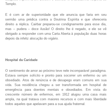
Templo.
E é com ar de superioridade que ele anuncia que faria em seu
sermão uma prédica contra a Doutrina Espírita e que ofereceria
direito a réplica. Cairbar preparou-se condignamente para esse dia,
mas – pudera – doce ilusão! O direito lhe é negado, e ele se vê
obrigado a responder com uma Carta Aberta à população duas horas
depois da infeliz alocução do vigário.
Hospital da Caridade
O sentimento de amor ao próximo teve nele incomparável paradigma.
Estava sempre solícito e pronto para socorrer um enfermo ou um
obsediado. Atos de renúncia e de desapego eram comuns em sua
vida. Sua residência chegou a ser transformada em hospital de
emergência para doentes mentais e obsediados. Em vista do
crescente número de enfermos, em 1912 alugou uma casa mais
ampla, na qual tratava com maiores recursos e com mais liberdade
todos aqueles que apelavam para a sua ajuda fraternal.