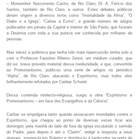
– Monsenhor Nascimento Castro, de Rio Claro; Dr. A. Felício dos
Santos, também de Rio Claro, e outros. Estes debates públicos
deram origem a diversos livros como “Imortalidade da Alma”, “O
Diabo e a Igreja”, “Cartas a Esmo”, e grande número de artigos
publicados em jornais da Capital e Interior de São Paulo, que fizeram
a Doutrina com toda a sua pureza ser conhecida por milhares de
pessoas.
Mas talvez a polêmica que tenha tido mais repercussão tenha sido a
com o Professor Faustino Ribeiro Júnior, um médium curador, que
diz-se, tirava proveito material dessa mediunidade, e que, convertido
ao Protestantismo, publicou uma serie de artigos no periódico
“Alpha”, de Rio Claro, atacando o Espiritismo, mas todos eles
brilhantemente refutados por Cairbar Schutel.
Dessa contenda intelecto-religiosa, surgiu a obra “Espiritismo e
Protestantismo – em face dos Evangelhos e da Ciência”.
Cairbar se empolgava tanto quando assacavam inverdades contra o
Espiritismo, que chegou ao ponto de diversas vezes ficar aos
domingos pela manhã do lado de fora da igreja escutando o sermão
do Padre, para depois ir até o “Clarim”, redigir a resposta a seus
ataques, imprimi-la em Boletim e distribuí-lo à tardezinha na porta do