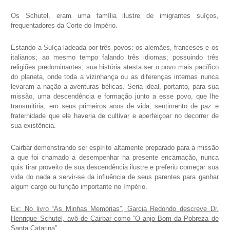
Os Schutel, eram uma família ilustre de imigrantes suíços,
frequentadores da Corte do Império.
Estando a Suíça ladeada por três povos: os alemães, franceses e os
italianos; ao mesmo tempo falando três idiomas; possuindo três
religiões predominantes; sua história atesta ser o povo mais pacífico
do planeta, onde toda a vizinhança ou as diferenças internas nunca
levaram a nação a aventuras bélicas. Seria ideal, portanto, para sua
missão, uma descendência e formação junto a esse povo, que lhe
transmitiria, em seus primeiros anos de vida, sentimento de paz e
fraternidade que ele haveria de cultivar e aperfeiçoar no decorrer de
sua existência.
Cairbar demonstrando ser espírito altamente preparado para a missão
a que foi chamado a desempenhar na presente encarnação, nunca
quis tirar proveito de sua descendência ilustre e preferiu começar sua
vida do nada a servir-se da influência de seus parentes para ganhar
algum cargo ou função importante no Império.
Ex: No livro “As Minhas Memórias”, Garcia Redondo descreve Dr.
Henrique Schutel, avô de Cairbar como “O anjo Bom da Pobreza de
Santa Catarina”.