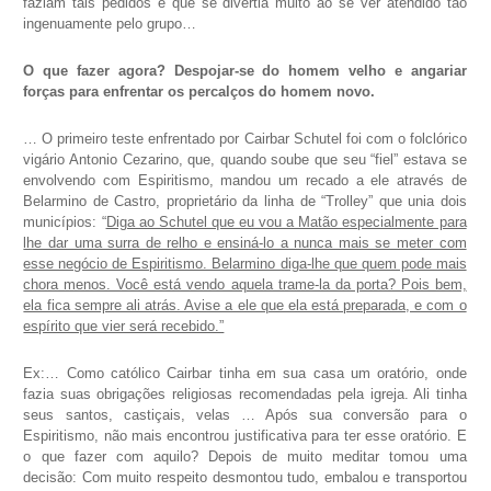
faziam tais pedidos e que se divertia muito ao se ver atendido tão
ingenuamente pelo grupo…
O que fazer agora? Despojar-se do homem velho e angariar
forças para enfrentar os percalços do homem novo.
… O primeiro teste enfrentado por Cairbar Schutel foi com o folclórico
vigário Antonio Cezarino, que, quando soube que seu “fiel” estava se
envolvendo com Espiritismo, mandou um recado a ele através de
Belarmino de Castro, proprietário da linha de “Trolley” que unia dois
municípios: “
Diga ao Schutel que eu vou a Matão especialmente para
lhe dar uma surra de relho e ensiná-lo a nunca mais se meter com
esse negócio de Espiritismo. Belarmino diga-lhe que quem pode mais
chora menos. Você está vendo aquela trame-la da porta? Pois bem,
ela fica sempre ali atrás. Avise a ele que ela está preparada, e com o
espírito que vier será recebido.”
Ex:… Como católico Cairbar tinha em sua casa um oratório, onde
fazia suas obrigações religiosas recomendadas pela igreja. Ali tinha
seus santos, castiçais, velas … Após sua conversão para o
Espiritismo, não mais encontrou justificativa para ter esse oratório. E
o que fazer com aquilo? Depois de muito meditar tomou uma
decisão: Com muito respeito desmontou tudo, embalou e transportou