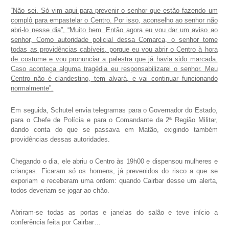
“Não sei. Só vim aqui para prevenir o senhor que estão fazendo um
complô para empastelar o Centro. Por isso, aconselho ao senhor não
abri-lo nesse dia”, “Muito bem. Então agora eu vou dar um aviso ao
senhor, Como autoridade policial dessa Comarca, o senhor tome
todas as providências cabíveis, porque eu vou abrir o Centro à hora
de costume e vou pronunciar a palestra que já havia sido marcada.
Caso aconteça alguma tragédia eu responsabilizarei o senhor. Meu
Centro não é clandestino, tem alvará, e vai continuar funcionando
normalmente”.
Em seguida, Schutel envia telegramas para o Governador do Estado,
para o Chefe de Polícia e para o Comandante da 2ª Região Militar,
dando conta do que se passava em Matão, exigindo também
providências dessas autoridades.
Chegando o dia, ele abriu o Centro às 19h00 e dispensou mulheres e
crianças. Ficaram só os homens, já prevenidos do risco a que se
exporiam e receberam uma ordem: quando Cairbar desse um alerta,
todos deveriam se jogar ao chão.
Abriram-se todas as portas e janelas do salão e teve início a
conferência feita por Cairbar…