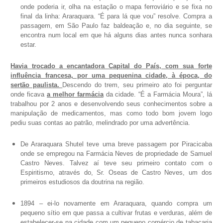
onde poderia ir, olha na estação o mapa ferroviário e se fixa no
final da linha: Araraquara. “É para lá que vou” resolve. Compra a
passagem, em São Paulo faz baldeação e, no dia seguinte, se
encontra num local em que há alguns dias antes nunca sonhara
estar.
Havia trocado a encantadora Capital do País, com sua forte
influência francesa, por uma pequenina cidade, à época, do
sertão paulista.
Descendo do trem, seu primeiro ato foi perguntar
onde ficava
a melhor farmácia
da cidade. “É a Farmácia Moura”, lá
trabalhou por 2 anos e desenvolvendo seus conhecimentos sobre a
manipulação de medicamentos, mas como todo bom jovem logo
pediu suas contas ao patrão, melindrado por uma advertência.
De Araraquara Shutel teve uma breve passagem por Piracicaba
onde se empregou na Farmácia Neves de propriedade de Samuel
Castro Neves. Talvez aí teve seu primeiro contato com o
Espiritismo, através do, Sr. Oseas de Castro Neves, um dos
primeiros estudiosos da doutrina na região.
1894 – ei-lo novamente em Araraquara, quando compra um
pequeno sítio em que passa a cultivar frutas e verduras, além de
estabelecer-se na cidade com um pequeno comércio de tabacaria