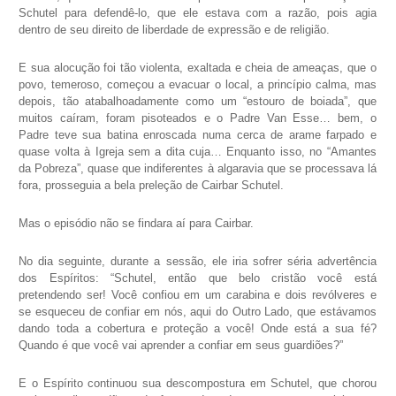
Schutel para defendê-lo, que ele estava com a razão, pois agia
dentro de seu direito de liberdade de expressão e de religião.
E sua alocução foi tão violenta, exaltada e cheia de ameaças, que o
povo, temeroso, começou a evacuar o local, a princípio calma, mas
depois, tão atabalhoadamente como um “estouro de boiada”, que
muitos caíram, foram pisoteados e o Padre Van Esse… bem, o
Padre teve sua batina enroscada numa cerca de arame farpado e
quase volta à Igreja sem a dita cuja… Enquanto isso, no “Amantes
da Pobreza”, quase que indiferentes à algaravia que se processava lá
fora, prosseguia a bela preleção de Cairbar Schutel.
Mas o episódio não se findara aí para Cairbar.
No dia seguinte, durante a sessão, ele iria sofrer séria advertência
dos Espíritos: “Schutel, então que belo cristão você está
pretendendo ser! Você confiou em um carabina e dois revólveres e
se esqueceu de confiar em nós, aqui do Outro Lado, que estávamos
dando toda a cobertura e proteção a você! Onde está a sua fé?
Quando é que você vai aprender a confiar em seus guardiões?”
E o Espírito continuou sua descompostura em Schutel, que chorou