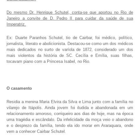
Do mesmo Dr. Henrique Schutel, conta-se que aportou no Rio de
Janeiro a convite de D. Pedro II para cuidar da saúde de sua
Imperatriz.
Ex: Duarte Paranhos Schutel, tio de Cairbar, foi médico, político,
jornalista, literato e abolicionista. Destacou-se como um dos médicos
mais dedicados no surto de varíola de 1872, considerado um dos
mais violentos da história de SC. Cecília e Emília, suas filhas,
tocavam piano com a Princesa Isabel, no Rio.
O casamento
Residia a menina Maria Elvira da Silva e Lima junto com a família no
vilarejo de Itápolis. Ainda jovem foi iludida e abandonada em um
relacionamento amoroso, corriqueiro aos dias de hoje, mas na época
uma tragédia e escândalo. Da infelicidade da moça veio o abandono
e o desprezo da família, tendo ela ido morar em Araraquara, onde
vem a conhecer Cairbar Schutel.