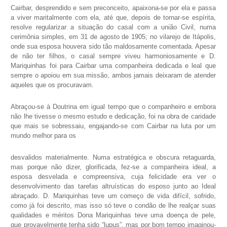
Cairbar, desprendido e sem preconceito, apaixona-se por ela e passa
a viver maritalmente com ela, até que, depois de tornar-se espírita,
resolve regularizar a situação do casal com a união Civil, numa
cerimônia simples, em 31 de agosto de 1905; no vilarejo de Itápolis,
onde sua esposa houvera sido tão maldosamente comentada. Apesar
de não ter filhos, o casal sempre viveu harmoniosamente e D.
Mariquinhas foi para Cairbar uma companheira dedicada e leal que
sempre o apoiou em sua missão, ambos jamais deixaram de atender
aqueles que os procuravam.
Abraçou-se à Doutrina em igual tempo que o companheiro e embora
não lhe tivesse o mesmo estudo e dedicação, foi na obra de caridade
que mais se sobressaiu, engajando-se com Cairbar na luta por um
mundo melhor para os
desvalidos materialmente. Numa estratégica e obscura retaguarda,
mas porque não dizer, glorificada, fez-se a companheira ideal, a
esposa desvelada e compreensiva, cuja felicidade era ver o
desenvolvimento das tarefas altruísticas do esposo junto ao Ideal
abraçado. D. Mariquinhas teve um começo de vida difícil, sofrido,
como já foi descrito, mas isso só teve o condão de lhe realçar suas
qualidades e méritos Dona Mariquinhas teve uma doença de pele,
que provavelmente tenha sido “lupus”, mas por bom tempo imaginou-