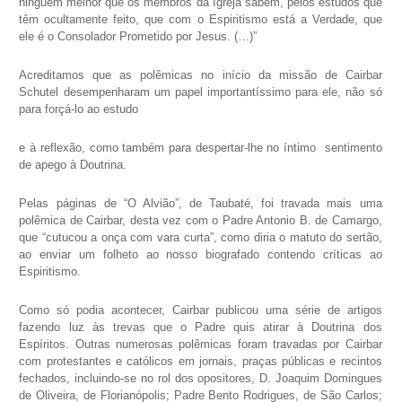
ninguém melhor que os membros da Igreja sabem, pelos estudos que
têm ocultamente feito, que com o Espiritismo está a Verdade, que
ele é o Consolador Prometido por Jesus. (…)”
Acreditamos que as polêmicas no início da missão de Cairbar
Schutel desempenharam um papel importantíssimo para ele, não só
para forçá-lo ao estudo
e à reflexão, como também para despertar-lhe no íntimo sentimento
de apego à Doutrina.
Pelas páginas de “O Alvião”, de Taubaté, foi travada mais uma
polêmica de Cairbar, desta vez com o Padre Antonio B. de Camargo,
que “cutucou a onça com vara curta”, como diria o matuto do sertão,
ao enviar um folheto ao nosso biografado contendo críticas ao
Espiritismo.
Como só podia acontecer, Cairbar publicou uma série de artigos
fazendo luz às trevas que o Padre quis atirar à Doutrina dos
Espíritos. Outras numerosas polêmicas foram travadas por Cairbar
com protestantes e católicos em jornais, praças públicas e recintos
fechados, incluindo-se no rol dos opositores, D. Joaquim Domingues
de Oliveira, de Florianópolis; Padre Bento Rodrigues, de São Carlos;