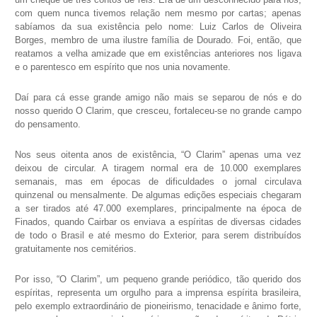
com quem nunca tivemos relação nem mesmo por cartas; apenas
sabíamos da sua existência pelo nome: Luiz Carlos de Oliveira
Borges, membro de uma ilustre família de Dourado. Foi, então, que
reatamos a velha amizade que em existências anteriores nos ligava
e o parentesco em espírito que nos unia novamente.
Daí para cá esse grande amigo não mais se separou de nós e do
nosso querido O Clarim, que cresceu, fortaleceu-se no grande campo
do pensamento.
Nos seus oitenta anos de existência, “O Clarim” apenas uma vez
deixou de circular. A tiragem normal era de 10.000 exemplares
semanais, mas em épocas de dificuldades o jornal circulava
quinzenal ou mensalmente. De algumas edições especiais chegaram
a ser tirados até 47.000 exemplares, principalmente na época de
Finados, quando Cairbar os enviava a espíritas de diversas cidades
de todo o Brasil e até mesmo do Exterior, para serem distribuídos
gratuitamente nos cemitérios.
Por isso, “O Clarim”, um pequeno grande periódico, tão querido dos
espíritas, representa um orgulho para a imprensa espírita brasileira,
pelo exemplo extraordinário de pioneirismo, tenacidade e ânimo forte,